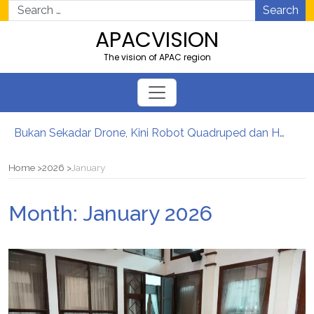
Search
APACVISION
The vision of APAC region
Bukan Sekadar Drone, Kini Robot Quadruped dan Humanoid Ikut Bekerja di Lapangan
Kepercayaan Pelanggan Jadi Kekuatan Prodia Raih Predikat Excellent di Indonesia Original Brand 2026
Prodia Raih SBBI Award, Tegaskan Komitmen Hadirkan Layanan Kesehatan Berkualitas
Home
2026
January
S&P 500 Cetak Rekor, Data Tenaga Kerja Lemah Buka Peluang The Fed Lebih Dovish
Odoo ERP Membantu Manufaktur Mengontrol Produksi hingga Laporan Keuangan
Month:
January 2026
Standar Fasilitas yang Wajib Dipenuhi Penyelenggara Sertifikasi Elektronik