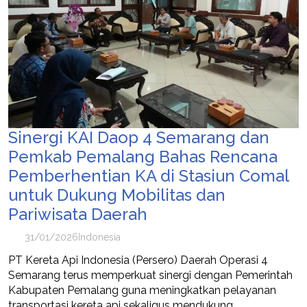
Sinergi KAI Daop 4 Semarang dan
Pemkab Pemalang Bahas Rencana
Pemberhentian KA di Stasiun Comal
untuk Dukung Mobilitas dan
Pariwisata Daerah
31/01/2026
Indonesia
PT Kereta Api Indonesia (Persero) Daerah Operasi 4
Semarang terus memperkuat sinergi dengan Pemerintah
Kabupaten Pemalang guna meningkatkan pelayanan
transportasi kereta api sekaligus mendukung