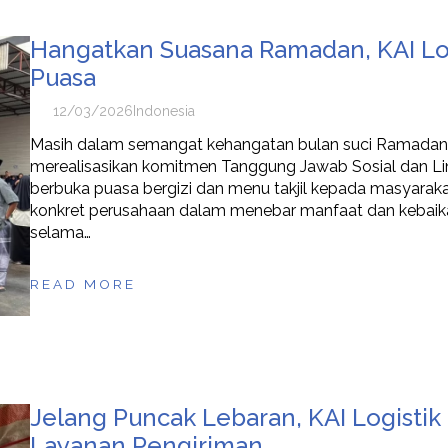
Hangatkan Suasana Ramadan, KAI Log
Puasa
12/03/2026
Indonesia
Masih dalam semangat kehangatan bulan suci Ramadan, P
merealisasikan komitmen Tanggung Jawab Sosial dan Li
berbuka puasa bergizi dan menu takjil kepada masyarakat 
konkret perusahaan dalam menebar manfaat dan kebaikan
selama…
READ MORE
Jelang Puncak Lebaran, KAI Logistik
Layanan Pengiriman