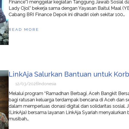
Finance”) menggelar kegiatan Tanggung Jawab Sosial da
Lady Ojol” bekerja sama dengan Yayasan Baitul Maal (Y
Cabang BRI Finance Depok ini dihadiri oleh sekitar 100…
READ MORE
LinkAja Salurkan Bantuan untuk Ko
12/03/2026
Indonesia
Melalui program “Ramadhan Berbagi, Aceh Bangkit Bersa
bagi ratusan keluarga terdampak bencana di Aceh dan se
dalam memperluas donasi digital dan solidaritas sosial.
(LinkAja) bersama layanan LinkAja Syariah menyalurka
musibah…