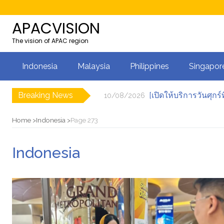
APACVISION
The vision of APAC region
Indonesia
Malaysia
Philippines
Singapor
Breaking News
10/08/2026
Perluas Akses Pemb
10/08/2026
10/08/2026
Home
Indonesia
Page 273
Arah Harga Emas (XA
10/08/2026
Tren Bersepeda Ter
10/08/2026
Indonesia
Bà Mai Phương mang
10/08/2026