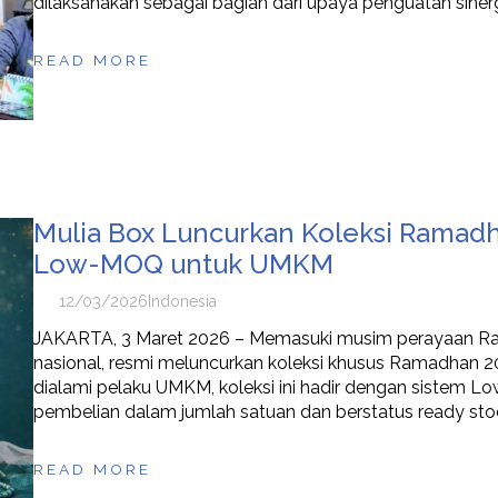
dilaksanakan sebagai bagian dari upaya penguatan siner
READ MORE
Mulia Box Luncurkan Koleksi Ramad
Low-MOQ untuk UMKM
12/03/2026
Indonesia
JAKARTA, 3 Maret 2026 – Memasuki musim perayaan Ram
nasional, resmi meluncurkan koleksi khusus Ramadhan 20
dialami pelaku UMKM, koleksi ini hadir dengan sistem
pembelian dalam jumlah satuan dan berstatus ready stoc
READ MORE