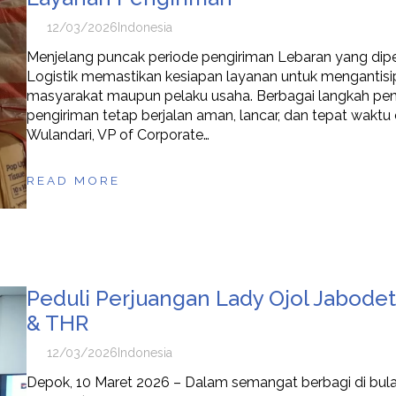
12/03/2026
Indonesia
Menjelang puncak periode pengiriman Lebaran yang dipe
Logistik memastikan kesiapan layanan untuk mengantisip
masyarakat maupun pelaku usaha. Berbagai langkah pen
pengiriman tetap berjalan aman, lancar, dan tepat wakt
Wulandari, VP of Corporate…
READ MORE
Peduli Perjuangan Lady Ojol Jabode
& THR
12/03/2026
Indonesia
Depok, 10 Maret 2026 – Dalam semangat berbagi di bulan