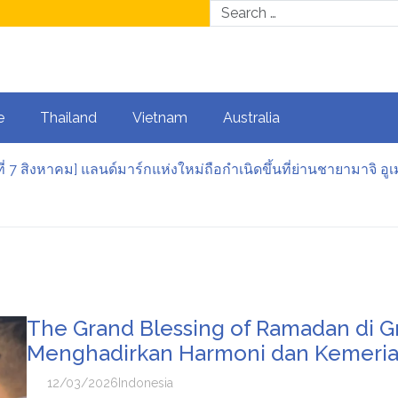
e
Thailand
Vietnam
Australia
iayaan Mobil Baru, BRI Finance Hadir di BRI Consumer Exp
UUSD) Hari Ini Terungkap, Dupoin Futures Soroti Area Suppor
us Tumbuh, Pengiriman Sepeda KAI Logistik Meningkat 30 Pe
 góc nhìn từ thương hiệu trà premium đến The Gastronomy B
The Grand Blessing of Ramadan di G
Menghadirkan Harmoni dan Kemeriah
12/03/2026
Indonesia