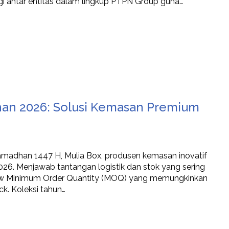
gi antar entitas dalam lingkup PTPN Group guna…
han 2026: Solusi Kemasan Premium
adhan 1447 H, Mulia Box, produsen kemasan inovatif
26. Menjawab tantangan logistik dan stok yang sering
 Low Minimum Order Quantity (MOQ) yang memungkinkan
k. Koleksi tahun…