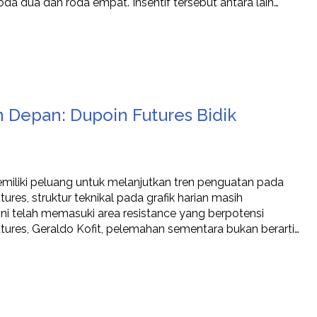
da dua dan roda empat. Insentif tersebut antara lain…
 Depan: Dupoin Futures Bidik
iliki peluang untuk melanjutkan tren penguatan pada
ures, struktur teknikal pada grafik harian masih
ini telah memasuki area resistance yang berpotensi
tures, Geraldo Kofit, pelemahan sementara bukan berarti…