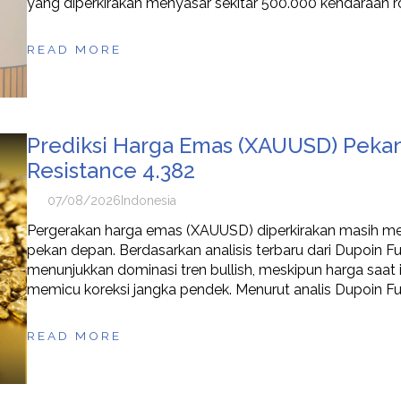
yang diperkirakan menyasar sekitar 500.000 kendaraan ro
READ MORE
Prediksi Harga Emas (XAUUSD) Pekan
Resistance 4.382
07/08/2026
Indonesia
Pergerakan harga emas (XAUUSD) diperkirakan masih mem
pekan depan. Berdasarkan analisis terbaru dari Dupoin Fut
menunjukkan dominasi tren bullish, meskipun harga saat 
memicu koreksi jangka pendek. Menurut analis Dupoin Fu
READ MORE