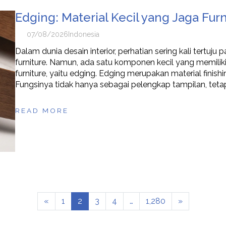
Edging: Material Kecil yang Jaga Fur
07/08/2026
Indonesia
Dalam dunia desain interior, perhatian sering kali tertuj
furniture. Namun, ada satu komponen kecil yang memilik
furniture, yaitu edging. Edging merupakan material finishi
Fungsinya tidak hanya sebagai pelengkap tampilan, tetap
READ MORE
«
1
2
3
4
…
1,280
»