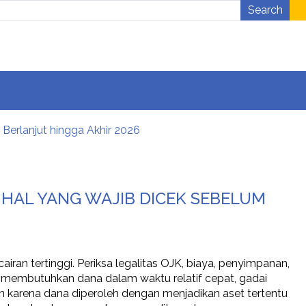
Search
 Berlanjut hingga Akhir 2026
sama BRI Finance Belum?
 Hunian Lebih Nyaman
enggara melalui DTI-Cx 2026
 HAL YANG WAJIB DICEK SEBELUM
pat
an tertinggi. Periksa legalitas OJK, biaya, penyimpanan,
ika membutuhkan dana dalam waktu relatif cepat, gadai
an karena dana diperoleh dengan menjadikan aset tertentu