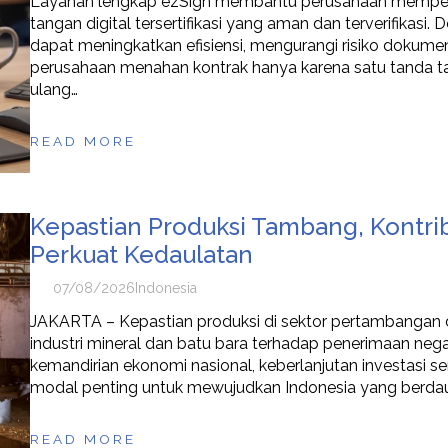
Layanan lengkap ezSign membantu perusahaan memperc
tangan digital tersertifikasi yang aman dan terverifikasi.
dapat meningkatkan efisiensi, mengurangi risiko dokumen
perusahaan menahan kontrak hanya karena satu tanda tan
ulang…
READ MORE
Kepastian Produksi Tambang, Kontri
Perkuat Kedaulatan
07/08/2026
Indonesia
JAKARTA – Kepastian produksi di sektor pertambangan din
industri mineral dan batu bara terhadap penerimaan nega
kemandirian ekonomi nasional, keberlanjutan investasi s
modal penting untuk mewujudkan Indonesia yang berdaula
READ MORE