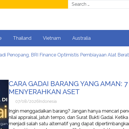
e
Thailand
Vietnam
Australia
 Jadi Penopang, BRI Finance Optimistis Pembiayaan Alat Berat
nutupan GIIAS 2026, Sudah Siap Wujudkan Mobil Impian Ber
ent Meningkat, BRI Finance Dukung Masyarakat Wujudkan
t Posisi sebagai Enterprise HR Technology Partner di Asia T
CARA GADAI BARANG YANG AMAN: 7
he Fun to Davao City’s ‘Kadayawan’ Festival
imulai dari Manajemen Risiko, Bukan Mengejar Imbal Hasil Ce
MENYERAHKAN ASET
07/08/2026
Indonesia
Ingin menggadaikan barang? Jangan hanya mencari pencair
nilai appraisal, jatuh tempo, dan Surat Bukti Gadai. Ket
menjadi salah satu alternatif yang dapat dipertimbangk