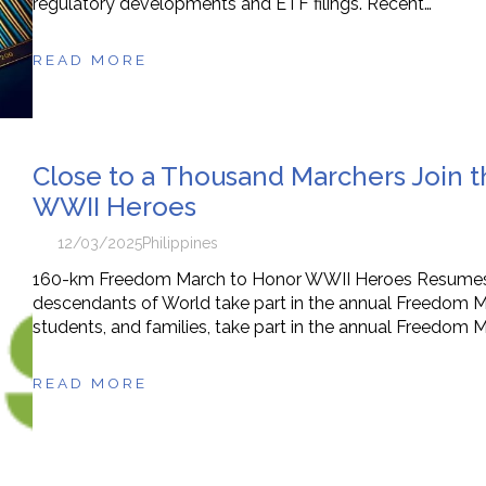
regulatory developments and ETF filings. Recent…
READ MORE
Close to a Thousand Marchers Join
WWII Heroes
12/03/2025
Philippines
160-km Freedom March to Honor WWII Heroes Resumes in 
descendants of World take part in the annual Freedom Marc
students, and families, take part in the annual Freedom 
READ MORE