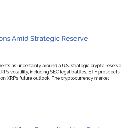
ons Amid Strategic Reserve
ts as uncertainty around a U.S. strategic crypto reserve
P’s volatility, including SEC legal battles, ETF prospects,
 on XRP’s future outlook. The cryptocurrency market