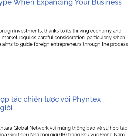
ype When Expanding Your Business
foreign investments, thanks to its thriving economy and
 market requires careful consideration, particularly when
e aims to guide foreign entrepreneurs through the process
p tác chiến lược với Phyntex
giới
ara Global Network vui mừng thông báo về sự hợp tác
óa Giới thiệu Nhà môi giới (IB) trong khu vực Đông Nam