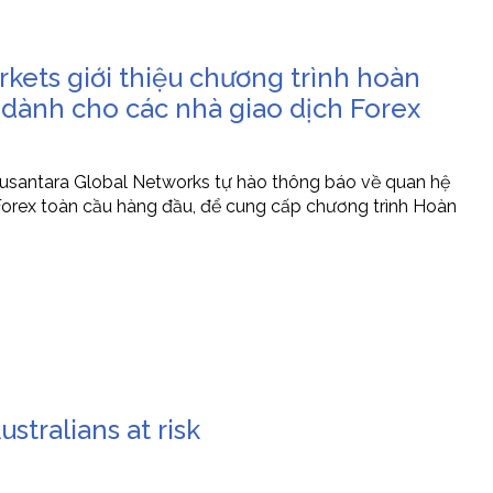
kets giới thiệu chương trình hoàn
h dành cho các nhà giao dịch Forex
usantara Global Networks tự hào thông báo về quan hệ
 Forex toàn cầu hàng đầu, để cung cấp chương trình Hoàn
tralians at risk