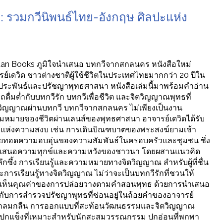
 รวมกวีนิพนธ์ไทย-อังกฤษ ศิลปะแห่ง
aan Books ภูมิใจนำเสนอ บทกวีจากสกลนคร หนังสือใหม่
์เดวิด ชาวต่างชาติผู้ใช้ชีวิตในประเทศไทยมากกว่า 20 ปีใน
ระพันธ์และปรัชญาพุทธศาสนา หนังสือเล่มนี้มาพร้อมคำอ่าน
ดื่มด่ำกับบทกวีรัก บทกวีเพื่อชีวิต และจิตวิญญาณพุทธที่
ตวิญญาณผ่านบทกวี บทกวีจากสกลนคร ไม่เพียงเป็นงาน
หมายของชีวิตผ่านเลนส์ของพุทธศาสนา อาจารย์เดวิดได้รับ
แห่งความสงบ เช่น การเดินบิณฑบาตของพระสงฆ์ยามเช้า
ถ่ายทอดความอบอุ่นของความสัมพันธ์ในครอบครัวและชุมชน ซึ่ง
ตนำเสนอความทุกข์และความหวังของชาวนา โดยผสานแนวคิด
ยแต่ลึกซึ้ง การเรียนรู้และความหมายทางจิตวิญญาณ สำหรับผู้ที่ชื่น
ละการเรียนรู้ทางจิตวิญญาณ ไม่ว่าจะเป็นบทกวีรักที่ชวนให้
ตุ้นให้เห็นคุณค่าของการปล่อยวางตามคำสอนพุทธ ด้วยการนำเสนอ
ับการสำรวจปรัชญาพุทธที่ซ่อนอยู่ในถ้อยคำของอาจารย์
่างกลมกลืน การออกแบบที่สะท้อนวัฒนธรรมและจิตวิญญาณ
ปกแข็งที่เหมาะสำหรับนักสะสมวรรณกรรม ปกอ่อนที่พกพา