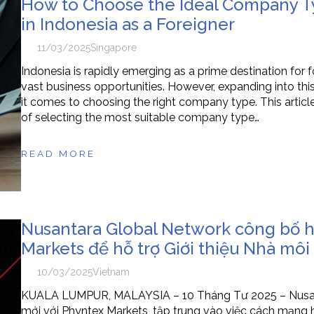
How to Choose the Ideal Company T
in Indonesia as a Foreigner
11/03/2025
Singapore
Indonesia is rapidly emerging as a prime destination for 
vast business opportunities. However, expanding into this
it comes to choosing the right company type. This articl
of selecting the most suitable company type…
READ MORE
Nusantara Global Network công bố hợ
Markets để hỗ trợ Giới thiệu Nhà môi 
10/03/2025
Vietnam
KUALA LUMPUR, MALAYSIA – 10 Tháng Tư 2025 – Nusant
mới với Phyntex Markets, tập trung vào việc cách mạng h