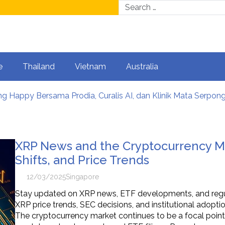
e
Thailand
Vietnam
Australia
DS Autonomous Delivery Vehicle Operations to New York
ua Penghargaan PR di Indonesia Public Relations Summit 20
m Digital Global Ikut Bangun Infrastruktur Digital Nasional
XRP News and the Cryptocurrency M
rtnerships: Asia CEO Community Malaysia’s Track Record of
al Leave: Cara Mengelola Dana Sebelum Rehat dari Dunia Ker
Shifts, and Price Trends
12/03/2025
Singapore
Stay updated on XRP news, ETF developments, and regul
XRP price trends, SEC decisions, and institutional adopt
The cryptocurrency market continues to be a focal point 