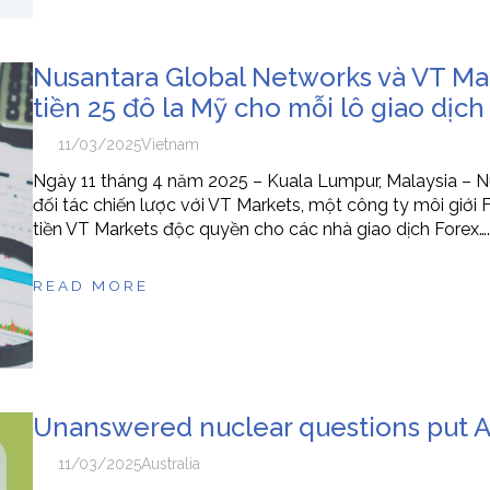
Nusantara Global Networks và VT Mar
tiền 25 đô la Mỹ cho mỗi lô giao dịc
11/03/2025
Vietnam
Ngày 11 tháng 4 năm 2025 – Kuala Lumpur, Malaysia – N
đối tác chiến lược với VT Markets, một công ty môi giới
tiền VT Markets độc quyền cho các nhà giao dịch Forex….
READ MORE
Unanswered nuclear questions put Aus
11/03/2025
Australia