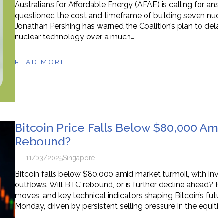
Australians for Affordable Energy (AFAE) is calling for an
questioned the cost and timeframe of building seven nucl
Jonathan Pershing has warned the Coalition’s plan to dela
nuclear technology over a much…
READ MORE
Bitcoin Price Falls Below $80,000 A
Rebound?
11/03/2025
Singapore
Bitcoin falls below $80,000 amid market turmoil, with i
outflows. Will BTC rebound, or is further decline ahead? E
moves, and key technical indicators shaping Bitcoin’s fu
Monday, driven by persistent selling pressure in the equit