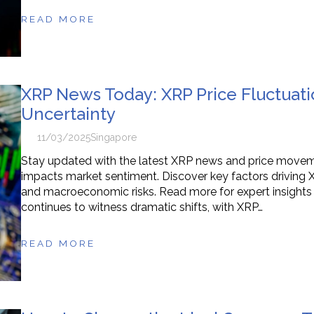
READ MORE
XRP News Today: XRP Price Fluctuati
Uncertainty
11/03/2025
Singapore
Stay updated with the latest XRP news and price movemen
impacts market sentiment. Discover key factors driving XR
and macroeconomic risks. Read more for expert insights
continues to witness dramatic shifts, with XRP…
READ MORE