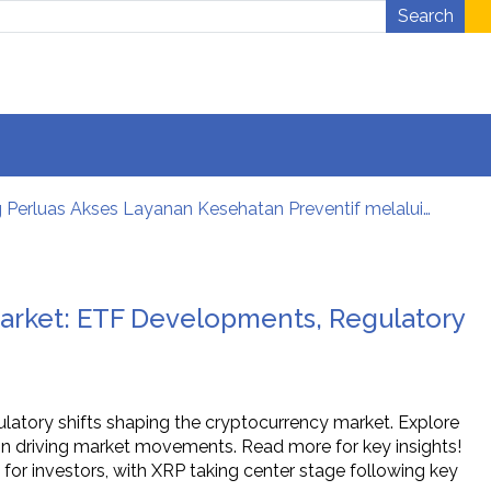
Search
Lions Club Tangerang Happy Bersama Prodia, Curalis AI, dan Klinik Mata Serpong Perluas Akses Layanan Kesehatan Preventif melalui Bakti Sosial Kesehatan
26
arket: ETF Developments, Regulatory
 Bringing Leaders Together
ja
atory shifts shaping the cryptocurrency market. Explore
ion driving market movements. Read more for key insights!
for investors, with XRP taking center stage following key