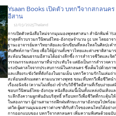
Ysaan Books เปิดตัว บทกวีจากสกลนคร :
อีสาน
12/03/2025
Thailand
การเปิดตัวหนังสือใหม่จากมุมมองพุทธศาสนา สำนักพิมพ์ Ys
ล่าสุดที่รวบรวมกวีนิพนธ์ไทย-อังกฤษจำนวน 91 บท โดยอาจารย
ฐานะอาจารย์มหาวิทยาลัยและนักเขียนที่หลงใหลในศิลปะคำป
ทับศัพท์ภาษาไทย เพื่อให้ผู้อ่านทั้งชาวไทยและต่างชาติสามารถ
สะท้อนวัฒนธรรมอีสานได้อย่างลึกซึ้ง การสำรวจชีวิตและจิ
วรรณกรรมสองภาษาที่น่าประทับใจ แต่ยังเป็นการสำรวจความ
แรงบันดาลใจจากประสบการณ์ในสกลนคร ซึ่งเต็มไปด้วยภาพ
และเสียงระฆังวัดที่ดังก้องในยามเย็น บทกวีความรักในเล่ม
สะท้อนหลักเมตตา ตามแนวทางพุทธ ขณะที่บทกวีเพื่อชีวิ
เรื่องอนิจจัง (ความไม่เที่ยง) เข้ากับวิถีชีวิตอีสานที่เรียบง่า
ชอบกวีนิพนธ์ไทย-อังกฤษ หนังสือเล่มนี้เป็นทั้งแหล่งบันเทิงแ
ระลึกถึงความผูกพันอันบริสุทธิ์ หรือบทกวีเพื่อชีวิตที่กระ
ในสองภาษา ผู้อ่านสามารถฝึกฝนทักษะภาษาอังกฤษไปพร้อมก
เดวิด ผู้ผสานมุมมองชาวต่างชาติกับหัวใจของคนไทยได้อย
การออกแบบของ บทกวีจากสกลนคร เพิ่มความพิเศษด้วยฉบับ