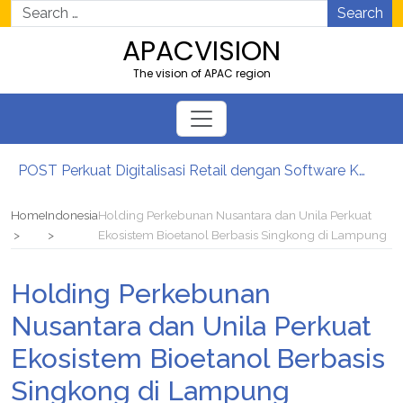
Search
APACVISION
The vision of APAC region
POST Perkuat Digitalisasi Retail dengan Software Kasir Terintegrasi
BRI Finance Optimistis Momentum GIIAS 2026 Dorong Pertumbuhan Pembiayaan Kendaraan
BRI Finance Optimis Insentif EV Dongkrak Pertumbuhan Pembiayaan New Car EV
Home
Indonesia
Holding Perkebunan Nusantara dan Unila Perkuat
Prediksi Harga Emas (XAUUSD) Pekan Depan: Dupoin Futures Bidik Resistance 4.382
Ekosistem Bioetanol Berbasis Singkong di Lampung
Edging: Material Kecil yang Jaga Furniture Interiormu
Kepastian Produksi Tambang, Kontribusi Dividen dan Penerimaan Guna Perkuat Kedaulatan
Holding Perkebunan
Nusantara dan Unila Perkuat
Ekosistem Bioetanol Berbasis
Singkong di Lampung