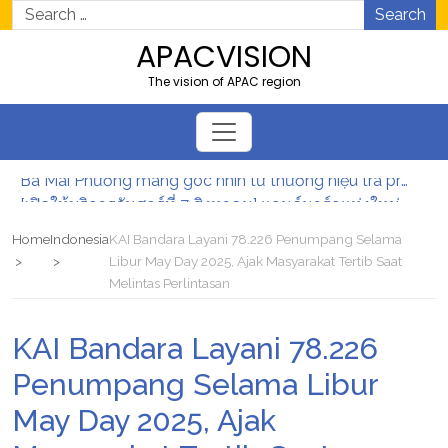
Search
APACVISION
The vision of APAC region
Bà Mai Phương mang góc nhìn từ thương hiệu trà premium đến The Gastronomy Blueprint.
[เปิดให้บริการวันศุกร์ที่ 7 สิงหาคม] แลนด์มาร์กแห่งใหม่ถือกำเนิดขึ้นที่ย่านชายามาจิ อูเมดะ โอซากา! “Alpen OSAKA” ร้านกีฬาเรือธงที่ใหญ่ที่สุดแห่งหนึ่งในญี่ปุ่นฝั่งตะวันตก รองรับการซื้อสินค้าปลอดภาษี เปิดให้บริการอย่างเป็นทางการ
Perluas Akses Pembiayaan Mobil Baru, BRI Finance Hadir di BRI Consumer Expo Goes to Summarecon Bekasi
Home
Indonesia
KAI Bandara Layani 78.226 Penumpang Selama
Dukung Keamanan dan Kenyamanan Pengguna Jalan, PT Jasamarga Tollroad Maintenance Laksanakan Pekerjaan Preservasi di Ruas Jalan Tol Jagorawi
Libur May Day 2025, Ajak Masyarakat Tertib Saat
Arah Harga Emas (XAUUSD) Hari Ini Terungkap, Dupoin Futures Soroti Area Support Krusial
Melintas Perlintasan
Tren Bersepeda Terus Tumbuh, Pengiriman Sepeda KAI Logistik Meningkat 30 Persen
Bà Mai Phương mang góc nhìn từ thương hiệu trà premium đến The Gastronomy Blueprint.
KAI Bandara Layani 78.226
Penumpang Selama Libur
May Day 2025, Ajak