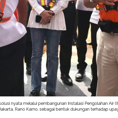
lusi nyata melalui pembangunan Instalasi Pengolahan Air (
KI Jakarta, Rano Karno, sebagai bentuk dukungan terhadap up