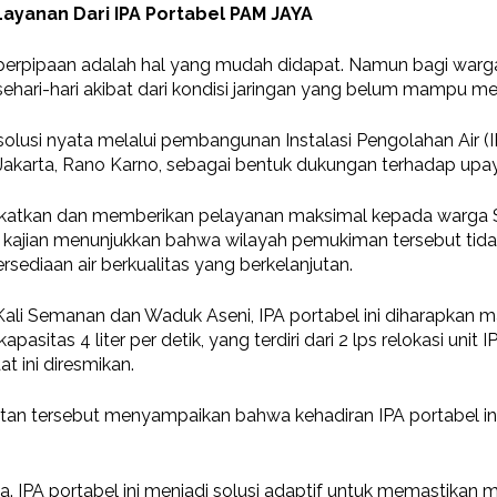
Layanan Dari IPA Portabel PAM JAYA
air perpipaan adalah hal yang mudah didapat. Namun bagi wa
sehari-hari akibat dari kondisi jaringan yang belum mampu me
lusi nyata melalui pembangunan Instalasi Pengolahan Air (
KI Jakarta, Rano Karno, sebagai bentuk dukungan terhadap up
gkatkan dan memberikan pelayanan maksimal kepada warga S
l kajian menunjukkan bahwa wilayah pemukiman tersebut tidak m
sediaan air berkualitas yang berkelanjutan.
li Semanan dan Waduk Aseni, IPA portabel ini diharapkan m
sitas 4 liter per detik, yang terdiri dari 2 lps relokasi unit IP
 ini diresmikan.
tan tersebut menyampaikan bahwa kehadiran IPA portabel i
ga. IPA portabel ini menjadi solusi adaptif untuk memastikan