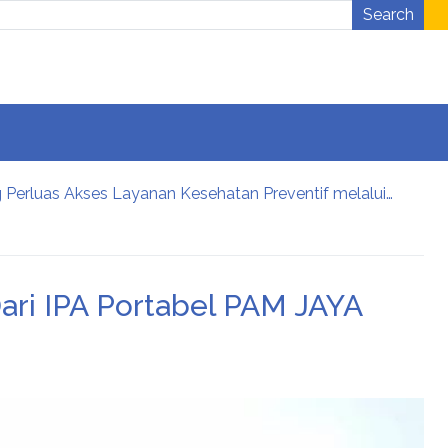
Search
Lions Club Tangerang Happy Bersama Prodia, Curalis AI, dan Klinik Mata Serpong Perluas Akses Layanan Kesehatan Preventif melalui Bakti Sosial Kesehatan
26
 Bringing Leaders Together
ari IPA Portabel PAM JAYA
ja