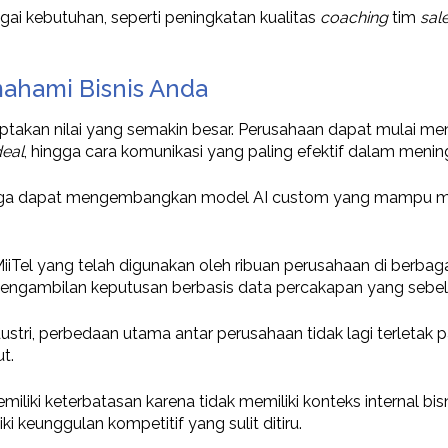
ai kebutuhan, seperti peningkatan kualitas
coaching
tim
sal
mahami Bisnis Anda
takan nilai yang semakin besar. Perusahaan dapat mulai mengi
eal
, hingga cara komunikasi yang paling efektif dalam menin
juga dapat mengembangkan model AI custom yang mampu memb
iTel yang telah digunakan oleh ribuan perusahaan di berbag
s pengambilan keputusan berbasis data percakapan yang sebe
ustri, perbedaan utama antar perusahaan tidak lagi terletak 
ut.
iki keterbatasan karena tidak memiliki konteks internal bi
 keunggulan kompetitif yang sulit ditiru.