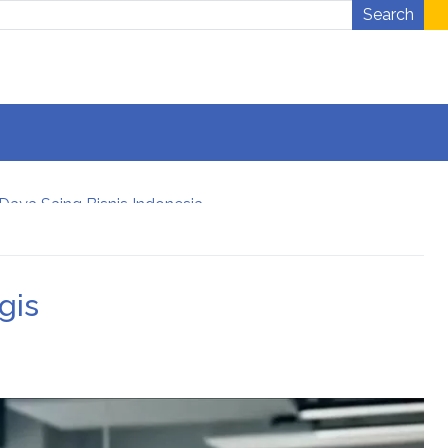
Search
aya Saing Bisnis Indonesia
wal Menuju Karier Global
Perkuat Ketahanan Pangan dan Energi Nasional, Presiden Prabowo Tinjau Hilirisasi Bioetanol PTPN I (Persero), Subholding Perkebunan Nusantara
gis