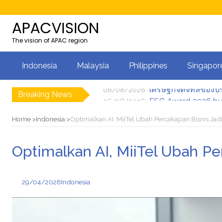
APACVISION
The vision of APAC region
Indonesia
Malaysia
Philippines
Singapor
Breaking News
ESG Award 2026 by 
06/08/2026
เศรษฐกิจดิจิทัลของป
06/08/2026
Ribuan Calon Mahas
06/08/2026
Home
Indonesia
Optimalkan AI, MiiTel Ubah Percakapan Bisnis Jadi
06/08/2026
Lomba Foto LRT Had
06/08/2026
Optimalkan AI, MiiTel Ubah Pe
เศรษฐกิจดิจิทัลของป
06/08/2026
29/04/2026
Indonesia