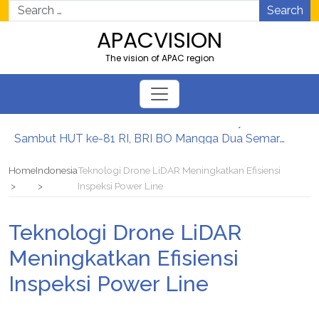
Search
APACVISION
The vision of APAC region
Sambut HUT ke-81 RI, BRI BO Mangga Dua Semarakkan Kantor dengan Nuansa Merah Putih
Semarak HUT ke-81 RI, BRI BO Krekot Percantik Kantor dengan Dekorasi Bernuansa Merah Putih
Sambut HUT ke-81 RI, BRI BO Kramat Jati Semarakkan Kantor dengan Dekorasi Merah Putih
Home
Indonesia
Teknologi Drone LiDAR Meningkatkan Efisiensi
Semarak HUT ke-81 RI, BRI BO Kemayoran Percantik Kantor dengan Dekorasi Merah Putih
Inspeksi Power Line
Semarak HUT ke-81 RI, BRI BO Kelapa Gading Percantik Kantor dengan Nuansa Merah Putih
4.758 Lulusan Dikukuhkan, BINUS University Dorong Lahirnya Pemimpin Inovatif yang Berdampak
Teknologi Drone LiDAR
Meningkatkan Efisiensi
Inspeksi Power Line